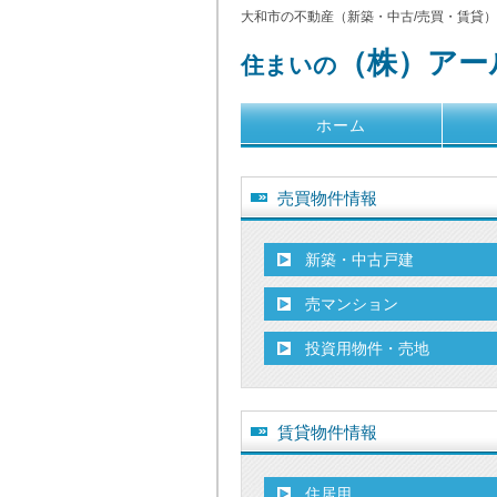
大和市の不動産（新築・中古/売買・賃貸
（株）アー
住まいの
ホーム
売買物件情報
新築・中古戸建
売マンション
投資用物件・売地
賃貸物件情報
住居用