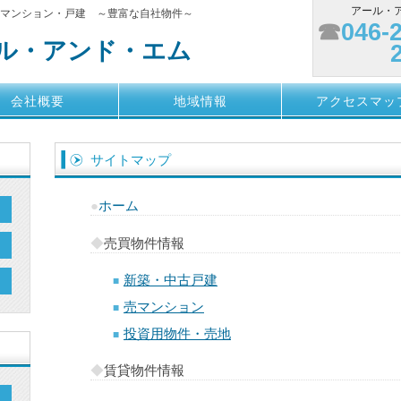
アール・ア
）マンション・戸建 ～豊富な自社物件～
☎
046-
ル・アンド・エム
会社概要
地域情報
アクセスマッ
サイトマップ
●
ホーム
◆
売買物件情報
新築・中古戸建
■
売マンション
■
投資用物件・売地
■
◆
賃貸物件情報