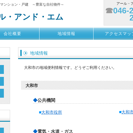
アール・ア
）マンション・戸建 ～豊富な自社物件～
☎
046-
ル・アンド・エム
会社概要
地域情報
アクセスマッ
地域情報
大和市の地域便利情報です。どうぞご利用ください。
大和市
◆
公共機関
■
大和
■
大和市役所
◆
電気・水道・ガス