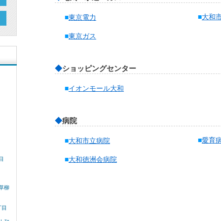
■
大和
■
東京電力
■
東京ガス
◆
ショッピングセンター
■
イオンモール大和
◆
病院
■
愛育
■
大和市立病院
■
大和徳洲会病院
目
草柳
丁目