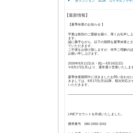
売マンション 3LDK ロイヤルプラザ
【最新情報】
【夏季休業のお知らせ 】
平素は格別のご愛顧を賜り、厚くお礼申し
ます。
誠に勝手ながら、以下の期間を夏季休業と
ていただきます。
ご不便をお掛け致しますが、何卒ご理解の
お願い申し上げます。
2026年8月11日(火・祝)～8月16日(日)
※8月17日(月)より、通常通り営業いたしま
夏季休業期間中に頂きましたお問い合わせ
きましては、8月17日(月)以降、順次対応さ
いただきます。
———————————————————
LINEアカウントを作成いたしました。
携帯番号 080-2450-3242