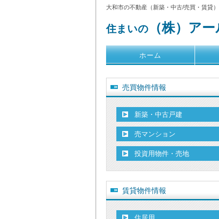
大和市の不動産（新築・中古/売買・賃貸
（株）アー
住まいの
ホーム
売買物件情報
新築・中古戸建
売マンション
投資用物件・売地
賃貸物件情報
住居用