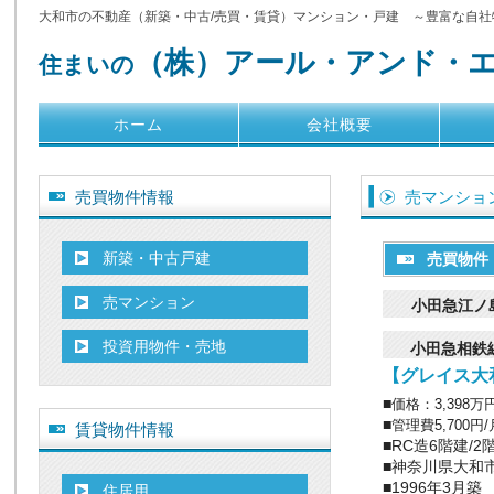
大和市の不動産（新築・中古/売買・賃貸）マンション・戸建 ～豊富な自社
（株）アール・アンド・
住まいの
ホーム
会社概要
売買物件情報
売マンショ
新築・中古戸建
売買物
売マンション
小田急江ノ
投資用物件・売地
小田急相鉄
【グレイス大和
■
価格：3,398万
■
管理費5,700円/
賃貸物件情報
■RC造6階建/2
■神奈川県大和市中
■1996年3月築
住居用